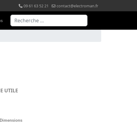
09 61 63 52 21
contact@electroman.fr
Valider
us
GE UTILE
Dimensions