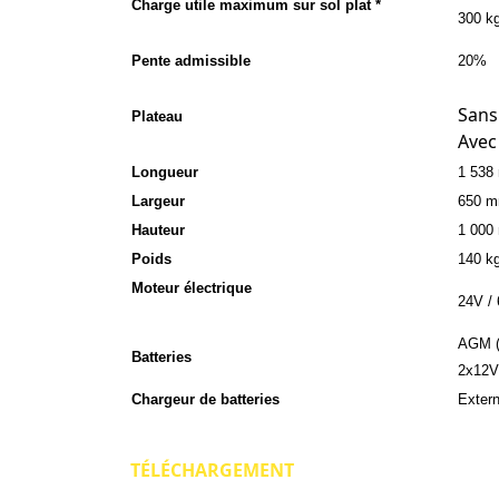
Charge utile maximum sur sol plat *
300 k
Pente admissible
20%
Sans
Plateau
Avec
Longueur
1 538
Largeur
650 
Hauteur
1 000
Poids
140 k
Moteur électrique
24V /
AGM (é
Batteries
2x12V
Chargeur de batteries
Extern
TÉLÉCHARGEMENT