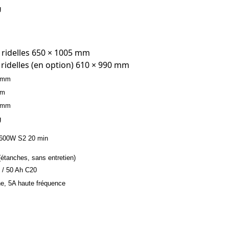
g
 ridelles 650 × 1005 mm
 ridelles (en option) 610 × 990 mm
 mm
mm
 mm
g
 600W S2 20 min
tanches, sans entretien)
 / 50 Ah C20
e, 5A haute fréquence