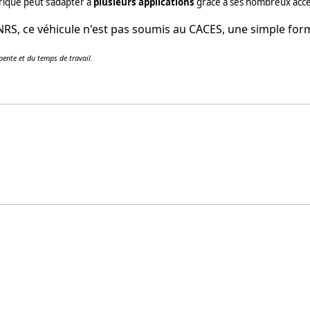
trique peut s’adapter à
plusieurs applications
grâce à ses nombreux acce
RS, ce véhicule n'est pas soumis au CACES, une simple form
 pente et du temps de travail.