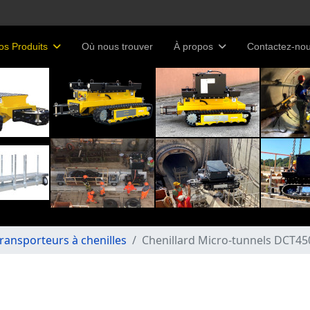
os Produits
Où nous trouver
À propos
Contactez-no
ransporteurs à chenilles
Chenillard Micro-tunnels DCT4