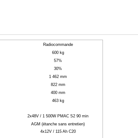
Radiocommande
600 kg
57%
30%
1 462 mm
822 mm
400 mm
463 kg
2x48V / 1 500W PMAC S2 90 min
AGM (étanche sans entretien)
4x12V / 115 Ah C20