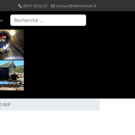
09 61 63 52 21
contact@electroman.fr
Valider
us
50-MP