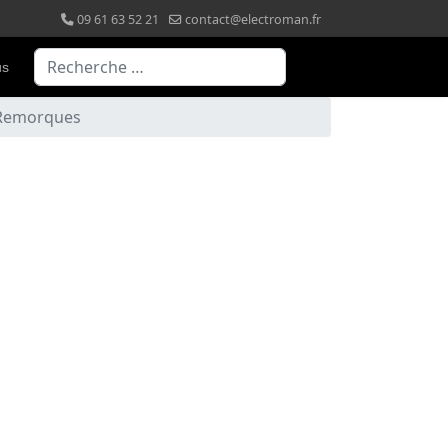
09 61 63 52 21
contact@electroman.fr
Valider
us
& Remorques