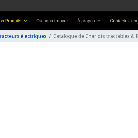
os Produits
Où nous trouver
À propos
Contactez-no
racteurs électriques
Catalogue de Chariots tractables 