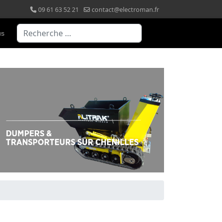
09 61 63 52 21
contact@electroman.fr
Valider
us