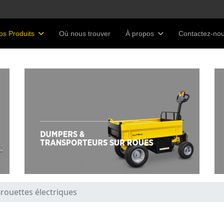
os Produits
Où nous trouver
À propos
Contactez-no
rouettes électriques