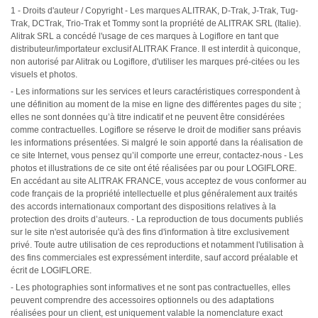
1 - Droits d'auteur / Copyright - Les marques ALITRAK, D-Trak, J-Trak, Tug-
Trak, DCTrak, Trio-Trak et Tommy sont la propriété de ALITRAK SRL (Italie).
Alitrak SRL a concédé l'usage de ces marques à Logiflore en tant que
distributeur/importateur exclusif ALITRAK France. Il est interdit à quiconque,
non autorisé par Alitrak ou Logiflore, d'utiliser les marques pré-citées ou les
visuels et photos.
- Les informations sur les services et leurs caractéristiques correspondent à
une définition au moment de la mise en ligne des différentes pages du site ;
elles ne sont données qu’à titre indicatif et ne peuvent être considérées
comme contractuelles. Logiflore se réserve le droit de modifier sans préavis
les informations présentées. Si malgré le soin apporté dans la réalisation de
ce site Internet, vous pensez qu’il comporte une erreur, contactez-nous - Les
photos et illustrations de ce site ont été réalisées par ou pour LOGIFLORE.
En accédant au site ALITRAK FRANCE, vous acceptez de vous conformer au
code français de la propriété intellectuelle et plus généralement aux traités
des accords internationaux comportant des dispositions relatives à la
protection des droits d’auteurs. - La reproduction de tous documents publiés
sur le site n'est autorisée qu'à des fins d'information à titre exclusivement
privé. Toute autre utilisation de ces reproductions et notamment l'utilisation à
des fins commerciales est expressément interdite, sauf accord préalable et
écrit de LOGIFLORE.
- Les photographies sont informatives et ne sont pas contractuelles, elles
peuvent comprendre des accessoires optionnels ou des adaptations
réalisées pour un client, est uniquement valable la nomenclature exact