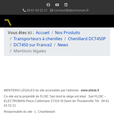
09 61 63 52 21
contact@electroman.fr
Vous êtes ici :
Accueil
Nos Produits
Transporteurs à chenilles
Chenillard DCT450P
DCT450 sur France2
News
Mentions légales
MENTIONS LEGALES du site accessible par l'adresse :
www.alitrak.fr
Ce site est la propriété de FLOIC Sarl dont le siège est situé : Sarl FLOIC –
ELECTROMAN Place Caillemare 27310 St Ouen de Thouberville Tél : 09 61
63 52 21
Responsable du site : L. Chambelant