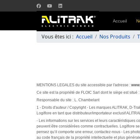
Accueil
N
Vous êtes ici :
Accueil
Nos Produits
T
MENTIONS LEGALES du site accessible par l'adresse :
www.a
Ce site est la propriété de FLOIC Sarl dont le siège est si
Responsable du site : L. Chambelant
1 - Droits d'auteur / Copyright - Les marques ALITRAK, D-Tra
Logiflore en tant que distributeur/importateur exclusif ALITRAK
- Les informations sur les services et leurs caractéristiques 
peuvent être considérées comme contractuelles. Logiflore se r
pensez qu’il comporte une erreur, contactez-nous - Les phot
au code français de la propriété intellectuelle et plus généra