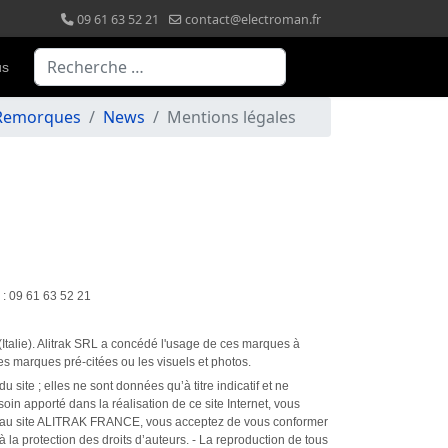
09 61 63 52 21
contact@electroman.fr
Valider
us
& Remorques
News
Mentions légales
 : 09 61 63 52 21
Italie). Alitrak SRL a concédé l'usage de ces marques à
 les marques pré-citées ou les visuels et photos.
site ; elles ne sont données qu’à titre indicatif et ne
oin apporté dans la réalisation de ce site Internet, vous
ant au site ALITRAK FRANCE, vous acceptez de vous conformer
 la protection des droits d’auteurs. - La reproduction de tous