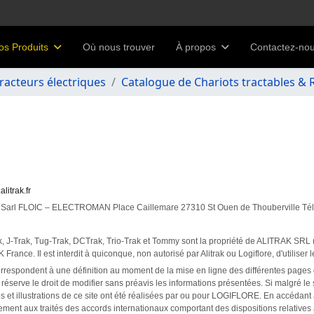
os Produits
Où nous trouver
À propos
Contactez-no
racteurs électriques
Catalogue de Chariots tractables 
litrak.fr
tué : Sarl FLOIC – ELECTROMAN Place Caillemare 27310 St Ouen de Thouberville Tél
k, J-Trak, Tug-Trak, DCTrak, Trio-Trak et Tommy sont la propriété de ALITRAK SRL (
 France. Il est interdit à quiconque, non autorisé par Alitrak ou Logiflore, d'utiliser
correspondent à une définition au moment de la mise en ligne des différentes pages du 
éserve le droit de modifier sans préavis les informations présentées. Si malgré le s
os et illustrations de ce site ont été réalisées par ou pour LOGIFLORE. En accéd
lement aux traités des accords internationaux comportant des dispositions relatives à