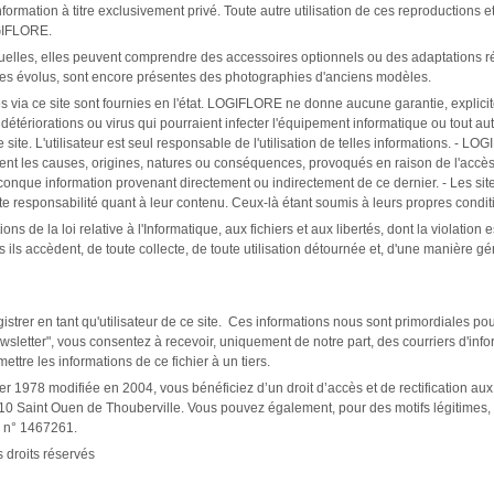
nformation à titre exclusivement privé. Toute autre utilisation de ces reproductions 
OGIFLORE.
tuelles, elles peuvent comprendre des accessoires optionnels ou des adaptations ré
èles évolus, sont encore présentes des photographies d'anciens modèles.
 via ce site sont fournies en l'état. LOGIFLORE ne donne aucune garantie, explicit
tes détériorations ou virus qui pourraient infecter l'équipement informatique ou tout a
e site. L'utilisateur est seul responsable de l'utilisation de telles informations. 
ient les causes, origines, natures ou conséquences, provoqués en raison de l'accès 
lconque information provenant directement ou indirectement de ce dernier. - Les site
 responsabilité quant à leur contenu. Ceux-là étant soumis à leurs propres conditions
ions de la loi relative à l'Informatique, aux fichiers et aux libertés, dont la violati
ils accèdent, de toute collecte, de toute utilisation détournée et, d'une manière gén
istrer en tant qu'utilisateur de ce site. Ces informations nous sont primordiales 
 newsletter", vous consentez à recevoir, uniquement de notre part, des courriers d'
tre les informations de ce fichier à un tiers.
vier 1978 modifiée en 2004, vous bénéficiez d’un droit d’accès et de rectification 
10 Saint Ouen de Thouberville. Vous pouvez également, pour des motifs légitimes
le n° 1467261.
 droits réservés