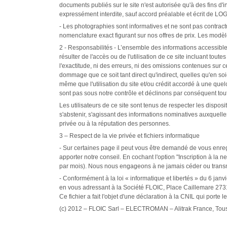
documents publiés sur le site n'est autorisée qu'à des fins d'i
expressément interdite, sauf accord préalable et écrit de L
- Les photographies sont informatives et ne sont pas contrac
nomenclature exact figurant sur nos offres de prix. Les mod
2 - Responsabilités - L’ensemble des informations accessibles
résulter de l'accès ou de l'utilisation de ce site incluant tou
l'exactitude, ni des erreurs, ni des omissions contenues sur c
dommage que ce soit tant direct qu'indirect, quelles qu'en so
même que l'utilisation du site et/ou crédit accordé à une que
sont pas sous notre contrôle et déclinons par conséquent toute
Les utilisateurs de ce site sont tenus de respecter les disposit
s'abstenir, s'agissant des informations nominatives auxquelles 
privée ou à la réputation des personnes.
3 – Respect de la vie privée et fichiers informatique
- Sur certaines page il peut vous être demandé de vous enreg
apporter notre conseil. En cochant l'option "Inscription à la
par mois). Nous nous engageons à ne jamais céder ou transmet
- Conformément à la loi « informatique et libertés » du 6 jan
en vous adressant à la Société FLOIC, Place Caillemare 273
Ce fichier a fait l'objet d'une déclaration à la CNIL qui porte 
(c) 2012 – FLOIC Sarl – ELECTROMAN – Alitrak France, Tous