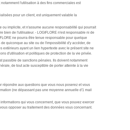
et notamment l'utilisation à des fins commerciales est
alisées pour un client, est uniquement valable la
e ou implicite, et n'assume aucune responsabilité qui pourrait
utre bien de l'utilisateur. - LOGIFLORE n'est responsable ni de
- LOGIFLORE ne pourra être tenue responsable pour quelque
de quiconque au site ou de l'impossibilité d'y accéder, de
s extérieurs ayant un lien hypertexte avec le présent site ne
 d'utilisation et politiques de protection de la vie privée.
on est passible de sanctions pénales. Ils doivent notamment
érale, de tout acte susceptible de porter atteinte à la vie
pour répondre aux questions que vous nous poserez et vous
information (ne dépassant pas une moyenne annuelle d'1 mail
aux informations qui vous concernent, que vous pouvez exercer
, vous opposer au traitement des données vous concernant.